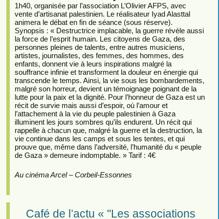
1h40, organisée par l’association L’Olivier AFPS, avec
vente d’artisanat palestinien. Le réalisateur Iyad Alasttal
animera le débat en fin de séance (sous réserve).
Synopsis : « Destructrice implacable, la guerre révèle aussi
la force de l’esprit humain. Les citoyens de Gaza, des
personnes pleines de talents, entre autres musiciens,
artistes, journalistes, des femmes, des hommes, des
enfants, donnent vie à leurs inspirations malgré la
souffrance infinie et transforment la douleur en énergie qui
transcende le temps. Ainsi, la vie sous les bombardements,
malgré son horreur, devient un témoignage poignant de la
lutte pour la paix et la dignité. Pour l’honneur de Gaza est un
récit de survie mais aussi d’espoir, où l’amour et
l’attachement à la vie du peuple palestinien à Gaza
illuminent les jours sombres qu’ils endurent. Un récit qui
rappelle à chacun que, malgré la guerre et la destruction, la
vie continue dans les camps et sous les tentes, et qui
prouve que, même dans l’adversité, l’humanité du « peuple
de Gaza » demeure indomptable. » Tarif : 4€
Au cinéma Arcel – Corbeil-Essonnes
Café de l’actu « "Les associations