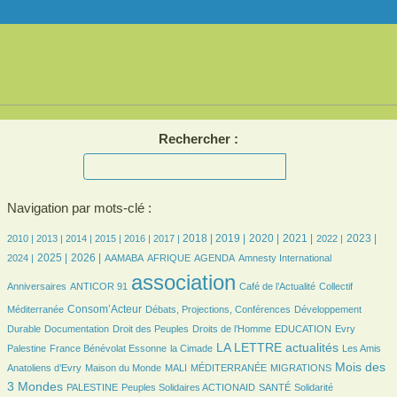
Rechercher :
Navigation par mots-clé :
8/3017
7/3017
214/3017
417/3017
489/3017
595/3017
846/3017
915/3017
714/3017
750/3017
598/3017
665/3017
585/3017
2018 |
2019 |
2020 |
2021 |
2023 |
2010 |
2013 |
2014 |
2015 |
2016 |
2017 |
2022 |
694/3017
760/3017
98/3017
290/3017
639/3017
7/3017
48/3017
2025 |
2026 |
2024 |
AAMABA
AFRIQUE
AGENDA
Amnesty International
24/3017
3017/3017
496/3017
49/3017
association
Anniversaires
ANTICOR 91
Café de l’Actualité
Collectif
824/3017
191/3017
203/3017
Consom’Acteur
Méditerranée
Débats, Projections, Conférences
Développement
63/3017
34/3017
223/3017
47/3017
8/3017
Durable
Documentation
Droit des Peuples
Droits de l’Homme
EDUCATION
Evry
147/3017
42/3017
1154/3017
58/3017
LA LETTRE actualités
Palestine
France Bénévolat Essonne
la Cimade
Les Amis
180/3017
23/3017
8/3017
167/3017
1292/3017
Mois des
Anatoliens d’Evry
Maison du Monde
MALI
MÉDITERRANÉE
MIGRATIONS
126/3017
136/3017
163/3017
345/3017
3 Mondes
PALESTINE
Peuples Solidaires ACTIONAID
SANTÉ
Solidarité