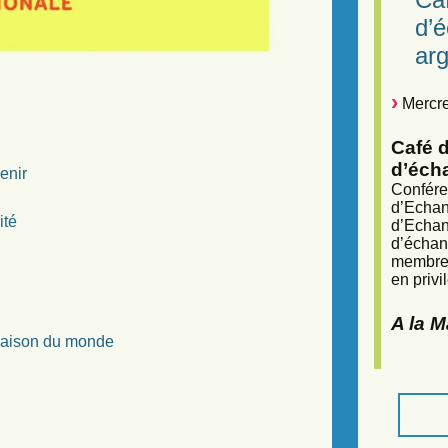
d’
arg
Mercre
Café d
d’éch
enir
Confére
d’Echan
ité
d’Echan
d’échan
membres
en privi
A la 
 Maison du monde