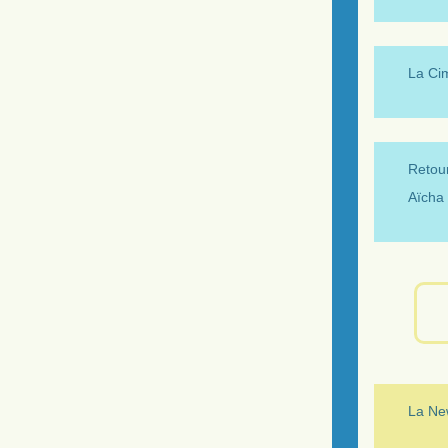
La Ci
Retour
Aïcha 
La New