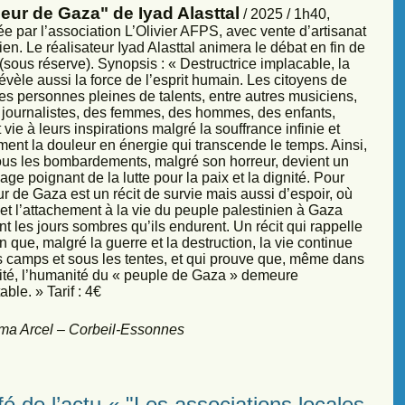
eur de Gaza" de Iyad Alasttal
/ 2025 / 1h40,
e par l’association L’Olivier AFPS, avec vente d’artisanat
ien. Le réalisateur Iyad Alasttal animera le débat en fin de
sous réserve). Synopsis : « Destructrice implacable, la
évèle aussi la force de l’esprit humain. Les citoyens de
es personnes pleines de talents, entre autres musiciens,
s, journalistes, des femmes, des hommes, des enfants,
vie à leurs inspirations malgré la souffrance infinie et
ment la douleur en énergie qui transcende le temps. Ainsi,
sous les bombardements, malgré son horreur, devient un
ge poignant de la lutte pour la paix et la dignité. Pour
r de Gaza est un récit de survie mais aussi d’espoir, où
et l’attachement à la vie du peuple palestinien à Gaza
nt les jours sombres qu’ils endurent. Un récit qui rappelle
 que, malgré la guerre et la destruction, la vie continue
s camps et sous les tentes, et qui prouve que, même dans
sité, l’humanité du « peuple de Gaza » demeure
ble. » Tarif : 4€
ma Arcel – Corbeil-Essonnes
é de l’actu « "Les associations locales