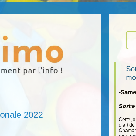
Sor
mo
-Samed
Sorti
tionale 2022
Cette j
d’art de
Chamara
rendron