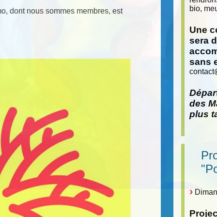
bio, meu
itimo, dont nous sommes membres, est
Une co
sera 
accom
sans 
contact
Départ
des Ma
plus t
Pr
"P
Dimanc
Proje