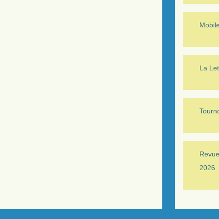
Mobil
La Let
Tourno
Revue 
2026