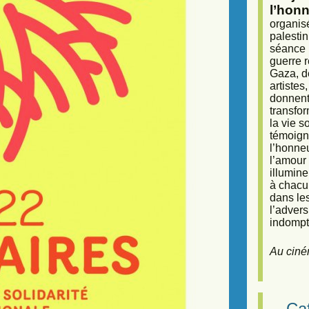
l’honn
organisé
palestin
séance (
guerre r
Gaza, d
artiste
donnent 
transfor
la vie 
témoigna
l’honneu
l’amour 
illumine
à chacun
dans le
l’adver
indompta
Au ciné
Caf