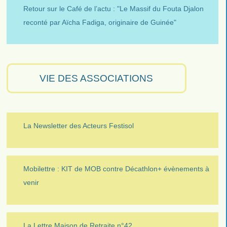
Retour sur le Café de l’actu : "Le Massif du Fouta Djalon
reconté par Aïcha Fadiga, originaire de Guinée"
VIE DES ASSOCIATIONS
La Newsletter des Acteurs Festisol
Mobilettre : KIT de MOB contre Décathlon+ évènements à
venir
La Lettre Maison de Retraite n°42