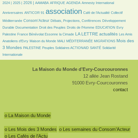
383/1785
494/1785
50/1785
141/1785
349/1785
5/1785
23/1785
2026 |
2024 |
2025 |
AAMABA
AFRIQUE
AGENDA
Amnesty International
19/1785
1785/1785
339/1785
29/1785
association
Anniversaires
ANTICOR 91
Café de l’Actualité
Collectif
485/1785
101/1785
114/1785
Consom’Acteur
Méditerranée
Débats, Projections, Conférences
Développement
39/1785
19/1785
115/1785
24/1785
5/1785
Durable
Documentation
Droit des Peuples
Droits de l’Homme
EDUCATION
Evry
104/1785
26/1785
721/1785
26/1785
LA LETTRE actualités
Palestine
France Bénévolat Essonne
la Cimade
Les Amis
81/1785
15/1785
5/1785
107/1785
715/1785
Mois des
Anatoliens d’Evry
Maison du Monde
MALI
MÉDITERRANÉE
MIGRATIONS
64/1785
70/1785
84/1785
178/1785
3 Mondes
PALESTINE
Peuples Solidaires ACTIONAID
SANTÉ
Solidarité
Internationale
La Maison du Monde d’Evry-Courcouronnes
12 allée Jean Rostand
91000 Evry-Courcouronnes
contact
o La Maison du Monde
o Les Mois des 3 Mondes
o Les semaines du Consom’Acteur
o Les Cafés de l’Actu