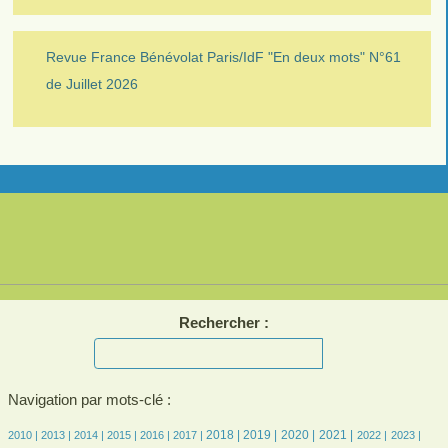
Revue France Bénévolat Paris/IdF "En deux mots" N°61
de Juillet 2026
Rechercher :
Navigation par mots-clé :
5/1785
5/1785
133/1785
252/1785
301/1785
349/1785
471/1785
503/1785
442/1785
445/1785
348/1785
363/1785
349/1785
2018 |
2019 |
2020 |
2021 |
2010 |
2013 |
2014 |
2015 |
2016 |
2017 |
2022 |
2023 |