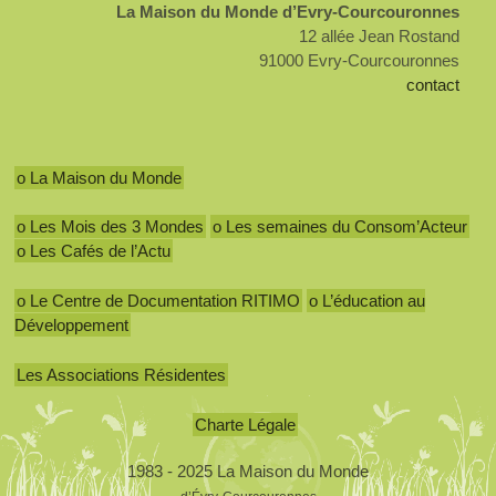
La Maison du Monde d’Evry-Courcouronnes
12 allée Jean Rostand
91000 Evry-Courcouronnes
contact
o La Maison du Monde
o Les Mois des 3 Mondes
o Les semaines du Consom’Acteur
o Les Cafés de l’Actu
o Le Centre de Documentation RITIMO
o L’éducation au
Développement
Les Associations Résidentes
Charte Légale
1983 - 2025 La Maison du Monde