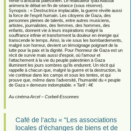
vente d’artisanat palestinien. Le réalisateur Iyad Alasttal
animera le débat en fin de séance (sous réserve).
Synopsis : « Destructrice implacable, la guerre révèle aussi
la force de l’esprit humain. Les citoyens de Gaza, des
personnes pleines de talents, entre autres musiciens,
artistes, journalistes, des femmes, des hommes, des
enfants, donnent vie à leurs inspirations malgré la
souffrance infinie et transforment la douleur en énergie qui
transcende le temps. Ainsi, la vie sous les bombardements,
malgré son horreur, devient un témoignage poignant de la
lutte pour la paix et la dignité. Pour l’honneur de Gaza est un
récit de survie mais aussi d’espoir, où l’amour et
l’attachement à la vie du peuple palestinien à Gaza
illuminent les jours sombres qu’ils endurent. Un récit qui
rappelle à chacun que, malgré la guerre et la destruction, la
vie continue dans les camps et sous les tentes, et qui
prouve que, même dans l’adversité, l’humanité du « peuple
de Gaza » demeure indomptable. » Tarif : 4€
Au cinéma Arcel – Corbeil-Essonnes
Café de l’actu « "Les associations
locales d’échanges de biens et de