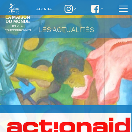
AGENDA
LA MAISON
DU MONDE
D’ÉVRY-
LES ACTUALITÉS
COURCOURONNES