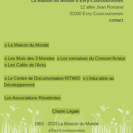
La Maison du Monde d’Evry-Courcouronnes
12 allée Jean Rostand
91000 Evry-Courcouronnes
contact
o La Maison du Monde
o Les Mois des 3 Mondes
o Les semaines du Consom’Acteur
o Les Cafés de l’Actu
o Le Centre de Documentation RITIMO
o L’éducation au
Développement
Les Associations Résidentes
Charte Légale
1983 - 2020 La Maison du Monde
d’Évry-Courcouronnes