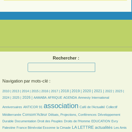
Rechercher :
Navigation par mots-clé :
5/1779
5/1779
133/1779
252/1779
301/1779
349/1779
471/1779
503/1779
442/1779
445/1779
342/1779
357/1779
349/1779
2018 |
2019 |
2020 |
2021 |
2010 |
2013 |
2014 |
2015 |
2016 |
2017 |
2022 |
2023 |
383/1779
494/1779
50/1779
141/1779
349/1779
5/1779
23/1779
2026 |
2024 |
2025 |
AAMABA
AFRIQUE
AGENDA
Amnesty International
19/1779
1779/1779
339/1779
29/1779
association
Anniversaires
ANTICOR 91
Café de l’Actualité
Collectif
485/1779
101/1779
114/1779
Consom’Acteur
Méditerranée
Débats, Projections, Conférences
Développement
39/1779
19/1779
115/1779
24/1779
5/1779
Durable
Documentation
Droit des Peuples
Droits de l’Homme
EDUCATION
Evry
104/1779
26/1779
715/1779
26/1779
LA LETTRE actualités
Palestine
France Bénévolat Essonne
la Cimade
Les Amis