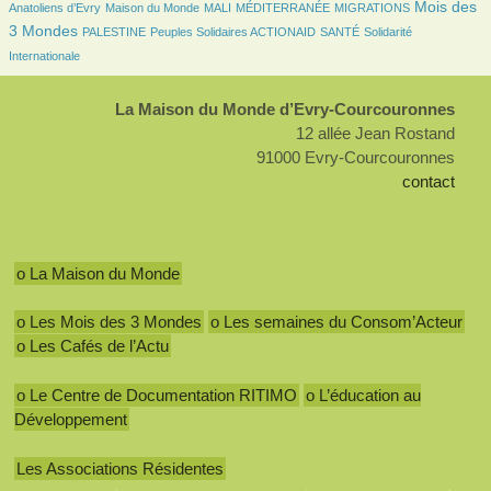
81/1779
15/1779
5/1779
107/1779
709/1779
Mois des
Anatoliens d’Evry
Maison du Monde
MALI
MÉDITERRANÉE
MIGRATIONS
64/1779
70/1779
84/1779
178/1779
3 Mondes
PALESTINE
Peuples Solidaires ACTIONAID
SANTÉ
Solidarité
Internationale
La Maison du Monde d’Evry-Courcouronnes
12 allée Jean Rostand
91000 Evry-Courcouronnes
contact
o La Maison du Monde
o Les Mois des 3 Mondes
o Les semaines du Consom’Acteur
o Les Cafés de l’Actu
o Le Centre de Documentation RITIMO
o L’éducation au
Développement
Les Associations Résidentes