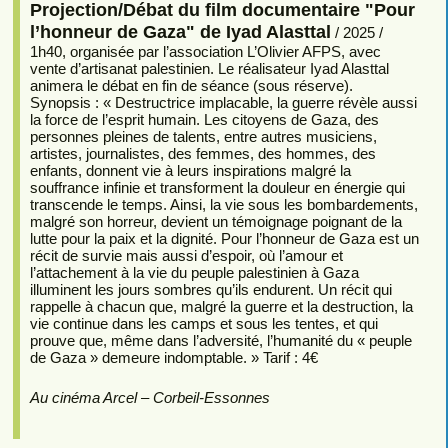
Projection/Débat du film documentaire "Pour
l’honneur de Gaza" de Iyad Alasttal
/ 2025 /
1h40, organisée par l’association L’Olivier AFPS, avec
vente d’artisanat palestinien. Le réalisateur Iyad Alasttal
animera le débat en fin de séance (sous réserve).
Synopsis : « Destructrice implacable, la guerre révèle aussi
la force de l’esprit humain. Les citoyens de Gaza, des
personnes pleines de talents, entre autres musiciens,
artistes, journalistes, des femmes, des hommes, des
enfants, donnent vie à leurs inspirations malgré la
souffrance infinie et transforment la douleur en énergie qui
transcende le temps. Ainsi, la vie sous les bombardements,
malgré son horreur, devient un témoignage poignant de la
lutte pour la paix et la dignité. Pour l’honneur de Gaza est un
récit de survie mais aussi d’espoir, où l’amour et
l’attachement à la vie du peuple palestinien à Gaza
illuminent les jours sombres qu’ils endurent. Un récit qui
rappelle à chacun que, malgré la guerre et la destruction, la
vie continue dans les camps et sous les tentes, et qui
prouve que, même dans l’adversité, l’humanité du « peuple
de Gaza » demeure indomptable. » Tarif : 4€
Au cinéma Arcel – Corbeil-Essonnes