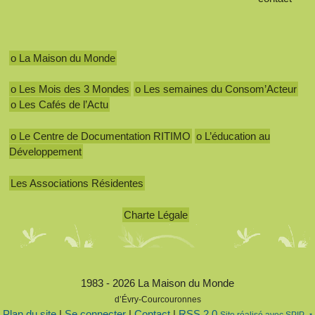
o La Maison du Monde
o Les Mois des 3 Mondes
o Les semaines du Consom’Acteur
o Les Cafés de l’Actu
o Le Centre de Documentation RITIMO
o L’éducation au
Développement
Les Associations Résidentes
Charte Légale
1983 - 2026 La Maison du Monde
d’Évry-Courcouronnes
Plan du site
|
Se connecter
|
Contact
|
RSS 2.0
Site réalisé avec SPIP