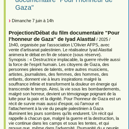
Gaza"
Dimanche 7 juin à 14h
Projection/Débat du film documentaire "Pour
l’honneur de Gaza" de Iyad Alasttal
/ 2025 /
1h40, organisée par l’association L’Olivier AFPS, avec
vente d’artisanat palestinien. Le réalisateur Iyad Alasttal
animera le débat en fin de séance (sous réserve).
Synopsis : « Destructrice implacable, la guerre révèle aussi
la force de l’esprit humain. Les citoyens de Gaza, des
personnes pleines de talents, entre autres musiciens,
artistes, journalistes, des femmes, des hommes, des
enfants, donnent vie à leurs inspirations malgré la
souffrance infinie et transforment la douleur en énergie qui
transcende le temps. Ainsi, la vie sous les bombardements,
malgré son horreur, devient un témoignage poignant de la
lutte pour la paix et la dignité. Pour l’honneur de Gaza est un
récit de survie mais aussi d’espoir, où l’amour et
l’attachement à la vie du peuple palestinien à Gaza
illuminent les jours sombres qu’ils endurent. Un récit qui
rappelle à chacun que, malgré la guerre et la destruction, la
vie continue dans les camps et sous les tentes, et qui
prouve que, même dans l’adversité, l’humanité du « peuple