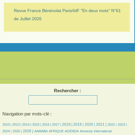
Revue France Bénévolat Paris/IdF "En deux mots" N°61
de Juillet 2026
Rechercher :
Navigation par mots-clé :
7/2574
7/2574
196/2574
371/2574
454/2574
499/2574
694/2574
698/2574
651/2574
652/2574
527/2574
485/2574
503/2574
2018 |
2019 |
2020 |
2021 |
2010 |
2013 |
2014 |
2015 |
2016 |
2017 |
2022 |
2023 |
467/2574
679/2574
80/2574
173/2574
497/2574
7/2574
30/2574
2026 |
2024 |
2025 |
AAMABA
AFRIQUE
AGENDA
Amnesty International