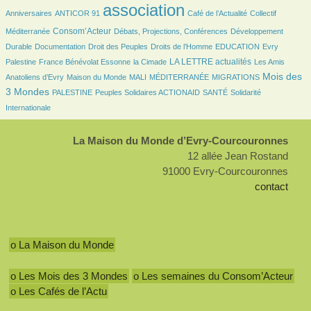
27/2574
2574/2574
354/2574
46/2574
association
Anniversaires
ANTICOR 91
Café de l’Actualité
Collectif
721/2574
149/2574
157/2574
Consom’Acteur
Méditerranée
Débats, Projections, Conférences
Développement
60/2574
30/2574
166/2574
35/2574
7/2574
Durable
Documentation
Droit des Peuples
Droits de l’Homme
EDUCATION
Evry
106/2574
34/2574
838/2574
28/2574
LA LETTRE actualités
Palestine
France Bénévolat Essonne
la Cimade
Les Amis
86/2574
21/2574
8/2574
142/2574
1047/2574
Mois des
Anatoliens d’Evry
Maison du Monde
MALI
MÉDITERRANÉE
MIGRATIONS
95/2574
104/2574
97/2574
238/2574
3 Mondes
PALESTINE
Peuples Solidaires ACTIONAID
SANTÉ
Solidarité
Internationale
La Maison du Monde d’Evry-Courcouronnes
12 allée Jean Rostand
91000 Evry-Courcouronnes
contact
o La Maison du Monde
o Les Mois des 3 Mondes
o Les semaines du Consom’Acteur
o Les Cafés de l’Actu