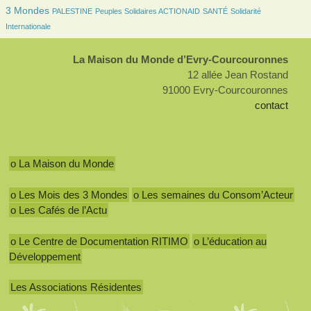
91/2438
98/2438
106/2438
222/2438
3 Mondes
PALESTINE
Peuples Solidaires ACTIONAID
SANTÉ
Solidarité
Internationale
La Maison du Monde d’Evry-Courcouronnes
12 allée Jean Rostand
91000 Evry-Courcouronnes
contact
o La Maison du Monde
o Les Mois des 3 Mondes
o Les semaines du Consom’Acteur
o Les Cafés de l’Actu
o Le Centre de Documentation RITIMO
o L’éducation au
Développement
Les Associations Résidentes