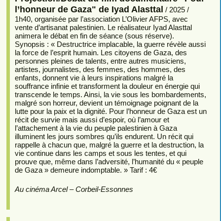
l’honneur de Gaza" de Iyad Alasttal
/ 2025 /
1h40, organisée par l’association L’Olivier AFPS, avec
vente d’artisanat palestinien. Le réalisateur Iyad Alasttal
animera le débat en fin de séance (sous réserve).
Synopsis : « Destructrice implacable, la guerre révèle aussi
la force de l’esprit humain. Les citoyens de Gaza, des
personnes pleines de talents, entre autres musiciens,
artistes, journalistes, des femmes, des hommes, des
enfants, donnent vie à leurs inspirations malgré la
souffrance infinie et transforment la douleur en énergie qui
transcende le temps. Ainsi, la vie sous les bombardements,
malgré son horreur, devient un témoignage poignant de la
lutte pour la paix et la dignité. Pour l’honneur de Gaza est un
récit de survie mais aussi d’espoir, où l’amour et
l’attachement à la vie du peuple palestinien à Gaza
illuminent les jours sombres qu’ils endurent. Un récit qui
rappelle à chacun que, malgré la guerre et la destruction, la
vie continue dans les camps et sous les tentes, et qui
prouve que, même dans l’adversité, l’humanité du « peuple
de Gaza » demeure indomptable. » Tarif : 4€
Au cinéma Arcel – Corbeil-Essonnes