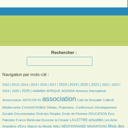
Rechercher :
Navigation par mots-clé :
7/2438
7/2438
189/2438
357/2438
435/2438
476/2438
656/2438
665/2438
621/2438
625/2438
487/2438
457/2438
484/2438
2018 |
2019 |
2020 |
2021 |
2010 |
2013 |
2014 |
2015 |
2016 |
2017 |
2022 |
2023 |
464/2438
674/2438
71/2438
159/2438
471/2438
7/2438
28/2438
2026 |
2024 |
2025 |
AAMABA
AFRIQUE
AGENDA
Amnesty International
24/2438
2438/2438
344/2438
42/2438
association
Anniversaires
ANTICOR 91
Café de l’Actualité
Collectif
730/2438
140/2438
149/2438
Consom’Acteur
Méditerranée
Débats, Projections, Conférences
Développement
56/2438
28/2438
157/2438
31/2438
7/2438
Durable
Documentation
Droit des Peuples
Droits de l’Homme
EDUCATION
Evry
111/2438
31/2438
800/2438
28/2438
LA LETTRE actualités
Palestine
France Bénévolat Essonne
la Cimade
Les Amis
84/2438
21/2438
7/2438
134/2438
989/2438
Mois des
Anatoliens d’Evry
Maison du Monde
MALI
MÉDITERRANÉE
MIGRATIONS