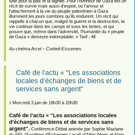
lutte pour la paix et la dignité. Pour l’honneur de Gaza est un
récit de survie mais aussi d’espoir, où l’amour et
l’attachement à la vie du peuple palestinien à Gaza
illuminent les jours sombres qu’ils endurent. Un récit qui
rappelle à chacun que, malgré la guerre et la destruction, la
vie continue dans les camps et sous les tentes, et qui
prouve que, même dans l’adversité, l’humanité du « peuple
de Gaza » demeure indomptable. » Tarif : 4€
Au cinéma Arcel – Corbeil-Essonnes
Café de l’actu « "Les associations
locales d’échanges de biens et de
services sans argent"
Mercredi 3 juin de 18h30 à 20h30
Café de l’actu « "Les associations locales
d’échanges de biens et de services sans
argent".
Conférence-Débat animée par Sophie Maziane
du SEL (Système d’Echanges Local) d’Athis-Mons et Alain