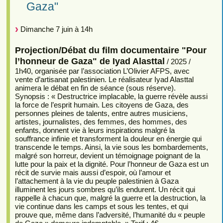
Gaza"
Dimanche 7 juin à 14h
Projection/Débat du film documentaire "Pour
l’honneur de Gaza" de Iyad Alasttal
/ 2025 /
1h40, organisée par l’association L’Olivier AFPS, avec
vente d’artisanat palestinien. Le réalisateur Iyad Alasttal
animera le débat en fin de séance (sous réserve).
Synopsis : « Destructrice implacable, la guerre révèle aussi
la force de l’esprit humain. Les citoyens de Gaza, des
personnes pleines de talents, entre autres musiciens,
artistes, journalistes, des femmes, des hommes, des
enfants, donnent vie à leurs inspirations malgré la
souffrance infinie et transforment la douleur en énergie qui
transcende le temps. Ainsi, la vie sous les bombardements,
malgré son horreur, devient un témoignage poignant de la
lutte pour la paix et la dignité. Pour l’honneur de Gaza est un
récit de survie mais aussi d’espoir, où l’amour et
l’attachement à la vie du peuple palestinien à Gaza
illuminent les jours sombres qu’ils endurent. Un récit qui
rappelle à chacun que, malgré la guerre et la destruction, la
vie continue dans les camps et sous les tentes, et qui
prouve que, même dans l’adversité, l’humanité du « peuple