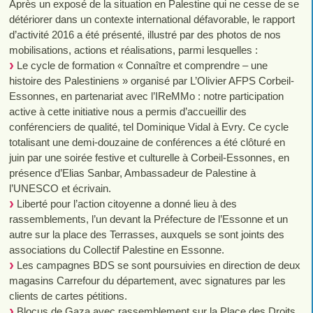
Après un exposé de la situation en Palestine qui ne cesse de se
détériorer dans un contexte international défavorable, le rapport
d’activité 2016 a été présenté, illustré par des photos de nos
mobilisations, actions et réalisations, parmi lesquelles :
Le cycle de formation « Connaître et comprendre – une
histoire des Palestiniens » organisé par L’Olivier AFPS Corbeil-
Essonnes, en partenariat avec l’IReMMo : notre participation
active à cette initiative nous a permis d’accueillir des
conférenciers de qualité, tel Dominique Vidal à Evry. Ce cycle
totalisant une demi-douzaine de conférences a été clôturé en
juin par une soirée festive et culturelle à Corbeil-Essonnes, en
présence d’Elias Sanbar, Ambassadeur de Palestine à
l’UNESCO et écrivain.
Liberté pour l’action citoyenne a donné lieu à des
rassemblements, l’un devant la Préfecture de l’Essonne et un
autre sur la place des Terrasses, auxquels se sont joints des
associations du Collectif Palestine en Essonne.
Les campagnes BDS se sont poursuivies en direction de deux
magasins Carrefour du département, avec signatures par les
clients de cartes pétitions.
Blocus de Gaza avec rassemblement sur la Place des Droits