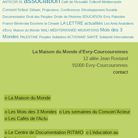
association
ANTICOR 91
Café de l’Actualité
Collectif Méditerranée
130/2077
149/2077
70/2077
Consom’Acteur
Débats, Projections, Conférences
Développement Durable
24/2077
143/2077
44/2077
9/2077
75/2077
Documentation
Droit des Peuples
Droits de l’Homme
EDUCATION
Evry Palestine
17/2077
766/2077
32/2077
LA LETTRE actualités
France Bénévolat Essonne
la Cimade
Les Amis Anatoliens
78/2077
23/2077
12/2077
111/2077
957/2077
Mois des 3
d’Evry
Maison du Monde
MALI
MÉDITERRANÉE
MIGRATIONS
Mondes
80/2077
91/2077
96/2077
246/2077
PALESTINE
Peuples Solidaires ACTIONAID
SANTÉ
Solidarité Internationale
La Maison du Monde d’Evry-Courcouronnes
12 allée Jean Rostand
91000 Evry-Courcouronnes
contact
o La Maison du Monde
o Les Mois des 3 Mondes
o Les semaines du Consom’Acteur
o Les Cafés de l’Actu
o Le Centre de Documentation RITIMO
o L’éducation au