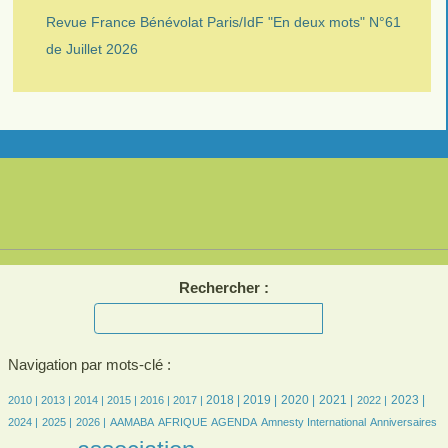
Revue France Bénévolat Paris/IdF "En deux mots" N°61
de Juillet 2026
Rechercher :
Navigation par mots-clé :
8/2077
7/2077
153/2077
293/2077
358/2077
401/2077
585/2077
587/2077
582/2077
535/2077
423/2077
473/2077
400/2077
2018 |
2019 |
2020 |
2021 |
2023 |
2010 |
2013 |
2014 |
2015 |
2016 |
2017 |
2022 |
386/2077
429/2077
77/2077
182/2077
434/2077
11/2077
24/2077
26/2077
2024 |
2025 |
2026 |
AAMABA
AFRIQUE
AGENDA
Amnesty International
Anniversaires
2077/2077
294/2077
34/2077
588/2077