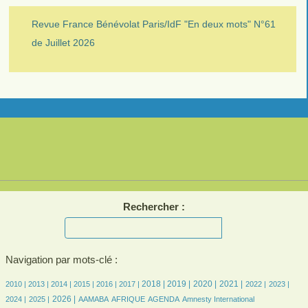
Revue France Bénévolat Paris/IdF "En deux mots" N°61
de Juillet 2026
Rechercher :
Navigation par mots-clé :
7/2429
7/2429
189/2429
357/2429
435/2429
476/2429
656/2429
665/2429
621/2429
625/2429
487/2429
457/2429
484/2429
2018 |
2019 |
2020 |
2021 |
2010 |
2013 |
2014 |
2015 |
2016 |
2017 |
2022 |
2023 |
455/2429
627/2429
71/2429
159/2429
471/2429
7/2429
28/2429
2026 |
2024 |
2025 |
AAMABA
AFRIQUE
AGENDA
Amnesty International