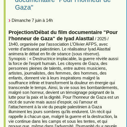
Gaza"
Dimanche 7 juin à 14h
Projection/Débat du film documentaire "Pour
l’honneur de Gaza" de Iyad Alasttal
/ 2025 /
1h40, organisée par l’association L’Olivier AFPS, avec
vente d’artisanat palestinien. Le réalisateur Iyad Alasttal
animera le débat en fin de séance (sous réserve).
Synopsis : « Destructrice implacable, la guerre révèle aussi
la force de l’esprit humain. Les citoyens de Gaza, des
personnes pleines de talents, entre autres musiciens,
artistes, journalistes, des femmes, des hommes, des
enfants, donnent vie à leurs inspirations malgré la
souffrance infinie et transforment la douleur en énergie qui
transcende le temps. Ainsi, la vie sous les bombardements,
malgré son horreur, devient un témoignage poignant de la
lutte pour la paix et la dignité. Pour l’honneur de Gaza est un
récit de survie mais aussi d’espoir, où l’amour et
l’attachement à la vie du peuple palestinien à Gaza
illuminent les jours sombres qu’ils endurent. Un récit qui
rappelle à chacun que, malgré la guerre et la destruction, la
vie continue dans les camps et sous les tentes, et qui
prouve que, même dans l’adversité, l’humanité du « peuple