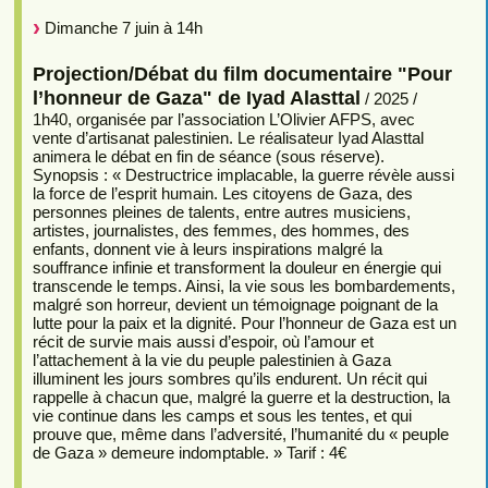
Dimanche 7 juin à 14h
Projection/Débat du film documentaire "Pour
l’honneur de Gaza" de Iyad Alasttal
/ 2025 /
1h40, organisée par l’association L’Olivier AFPS, avec
vente d’artisanat palestinien. Le réalisateur Iyad Alasttal
animera le débat en fin de séance (sous réserve).
Synopsis : « Destructrice implacable, la guerre révèle aussi
la force de l’esprit humain. Les citoyens de Gaza, des
personnes pleines de talents, entre autres musiciens,
artistes, journalistes, des femmes, des hommes, des
enfants, donnent vie à leurs inspirations malgré la
souffrance infinie et transforment la douleur en énergie qui
transcende le temps. Ainsi, la vie sous les bombardements,
malgré son horreur, devient un témoignage poignant de la
lutte pour la paix et la dignité. Pour l’honneur de Gaza est un
récit de survie mais aussi d’espoir, où l’amour et
l’attachement à la vie du peuple palestinien à Gaza
illuminent les jours sombres qu’ils endurent. Un récit qui
rappelle à chacun que, malgré la guerre et la destruction, la
vie continue dans les camps et sous les tentes, et qui
prouve que, même dans l’adversité, l’humanité du « peuple
de Gaza » demeure indomptable. » Tarif : 4€