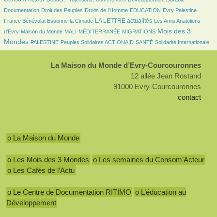
54/3554
252/3554
53/3554
24/3554
93/3554
Documentation
Droit des Peuples
Droits de l’Homme
EDUCATION
Evry Palestine
36/3554
1121/3554
76/3554
LA LETTRE actualités
France Bénévolat Essonne
la Cimade
Les Amis Anatoliens
139/3554
51/3554
10/3554
192/3554
1475/3554
Mois des 3
d’Evry
Maison du Monde
MALI
MÉDITERRANÉE
MIGRATIONS
154/3554
183/3554
124/3554
384/3554
Mondes
PALESTINE
Peuples Solidaires ACTIONAID
SANTÉ
Solidarité Internationale
La Maison du Monde d’Evry-Courcouronnes
12 allée Jean Rostand
91000 Evry-Courcouronnes
contact
o La Maison du Monde
o Les Mois des 3 Mondes
o Les semaines du Consom’Acteur
o Les Cafés de l’Actu
o Le Centre de Documentation RITIMO
o L’éducation au
Développement