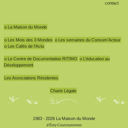
contact
o La Maison du Monde
o Les Mois des 3 Mondes
o Les semaines du Consom’Acteur
o Les Cafés de l’Actu
o Le Centre de Documentation RITIMO
o L’éducation au
Développement
Les Associations Résidentes
Charte Légale
1983 - 2026 La Maison du Monde
d’Évry-Courcouronnes