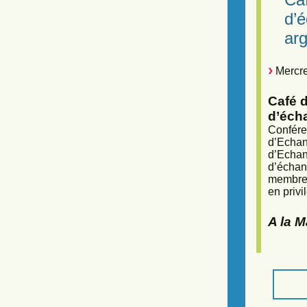
d’
arg
Mercre
Café d
d’éch
Confére
d’Echan
d’Echan
d’échan
membres
en privi
A la 