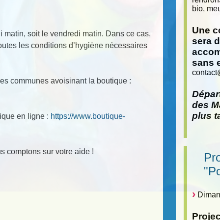
bio, meu
Une co
matin, soit le vendredi matin. Dans ce cas,
sera 
utes les conditions d’hygiène nécessaires
accom
sans 
contact
es communes avoisinant la boutique :
Départ
des Ma
plus t
ique en ligne :
https://www.boutique-
us comptons sur votre aide !
Pr
"P
Dimanc
Proje