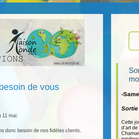
Sor
mo
 besoin de vous
-Samed
Sorti
u 11 mai.
Cette j
d’art de
ons donc besoin de nos fidèles clients.
Chamara
rendron