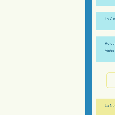
La Ci
Retour
Aïcha 
La New