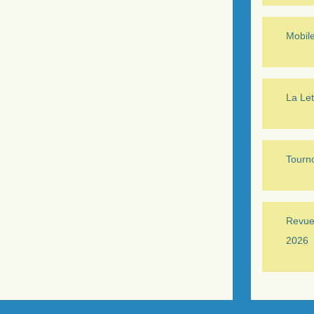
Mobil
La Let
Tourno
Revue 
2026