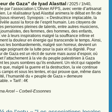
eur de Gaza" de Iyad Alasttal
/ 2025 / 1h40,
e par l’association L’Olivier AFPS, avec vente d’artisanat
ien. Le réalisateur Iyad Alasttal animera le débat en fin de
sous réserve). Synopsis : « Destructrice implacable, la
évèle aussi la force de l’esprit humain. Les citoyens de
es personnes pleines de talents, entre autres musiciens,
s, journalistes, des femmes, des hommes, des enfants,
vie à leurs inspirations malgré la souffrance infinie et
ment la douleur en énergie qui transcende le temps. Ainsi,
sous les bombardements, malgré son horreur, devient un
ge poignant de la lutte pour la paix et la dignité. Pour
r de Gaza est un récit de survie mais aussi d’espoir, où
et l’attachement à la vie du peuple palestinien à Gaza
nt les jours sombres qu’ils endurent. Un récit qui rappelle
 que, malgré la guerre et la destruction, la vie continue
s camps et sous les tentes, et qui prouve que, même dans
sité, l’humanité du « peuple de Gaza » demeure
ble. » Tarif : 4€
ma Arcel – Corbeil-Essonnes
é de l’actu « "Les associations locales