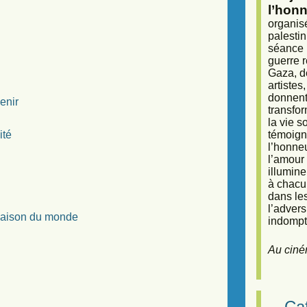
l’honn
organisé
palestin
séance (
guerre r
Gaza, d
artiste
donnent 
enir
transfor
la vie 
ité
témoigna
l’honneu
l’amour 
illumine
à chacun
dans le
l’adver
 Maison du monde
indompta
Au ciné
Caf