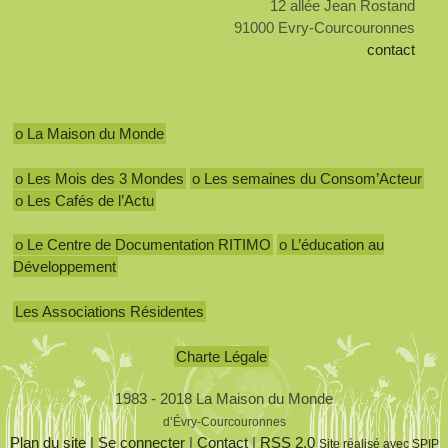
12 allée Jean Rostand
91000 Evry-Courcouronnes
contact
o La Maison du Monde
o Les Mois des 3 Mondes
o Les semaines du Consom’Acteur
o Les Cafés de l’Actu
o Le Centre de Documentation RITIMO
o L’éducation au
Développement
Les Associations Résidentes
Charte Légale
1983 - 2018 La Maison du Monde
d’Évry-Courcouronnes
Plan du site
|
Se connecter
|
Contact
|
RSS 2.0
Site réalisé avec SPIP