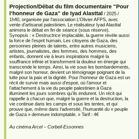
Projection/Débat du film documentaire "Pour
l’honneur de Gaza" de Iyad Alasttal
/ 2025 /
1h40, organisée par l’association L’Olivier AFPS, avec
vente d’artisanat palestinien. Le réalisateur Iyad Alasttal
animera le débat en fin de séance (sous réserve).
Synopsis : « Destructrice implacable, la guerre révèle aussi
la force de l’esprit humain. Les citoyens de Gaza, des
personnes pleines de talents, entre autres musiciens,
artistes, journalistes, des femmes, des hommes, des
enfants, donnent vie à leurs inspirations malgré la
souffrance infinie et transforment la douleur en énergie qui
transcende le temps. Ainsi, la vie sous les bombardements,
malgré son horreur, devient un témoignage poignant de la
lutte pour la paix et la dignité. Pour l’honneur de Gaza est un
récit de survie mais aussi d’espoir, où l’amour et
l’attachement à la vie du peuple palestinien à Gaza
illuminent les jours sombres qu’ils endurent. Un récit qui
rappelle à chacun que, malgré la guerre et la destruction, la
vie continue dans les camps et sous les tentes, et qui
prouve que, même dans l’adversité, l’humanité du « peuple
de Gaza » demeure indomptable. » Tarif : 4€
Au cinéma Arcel – Corbeil-Essonnes