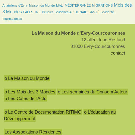
94/2665
19/2665
6/2665
141/2665
1245/2665
Mois des
Anatoliens d’Evry
Maison du Monde
MALI
MÉDITERRANÉE
MIGRATIONS
3 Mondes
140/2665
146/2665
146/2665
289/2665
PALESTINE
Peuples Solidaires ACTIONAID
SANTÉ
Solidarité
Internationale
La Maison du Monde d’Evry-Courcouronnes
12 allée Jean Rostand
91000 Evry-Courcouronnes
contact
o La Maison du Monde
o Les Mois des 3 Mondes
o Les semaines du Consom’Acteur
o Les Cafés de l’Actu
o Le Centre de Documentation RITIMO
o L’éducation au
Développement
Les Associations Résidentes