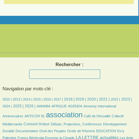
Rechercher :
Navigation par mots-clé :
6/2665
7/2665
198/2665
356/2665
422/2665
459/2665
737/2665
699/2665
591/2665
622/2665
564/2665
619/2665
518/2665
2018 |
2019 |
2020 |
2021 |
2023 |
2010 |
2013 |
2014 |
2015 |
2016 |
2017 |
2022 |
654/2665
841/2665
114/2665
233/2665
497/2665
9/2665
57/2665
2025 |
2026 |
2024 |
AAMABA
AFRIQUE
AGENDA
Amnesty International
20/2665
2665/2665
413/2665
43/2665
association
Anniversaires
ANTICOR 91
Café de l’Actualité
Collectif
803/2665
215/2665
182/2665
Consom’Acteur
Méditerranée
Débats, Projections, Conférences
Développement
72/2665
41/2665
194/2665
41/2665
9/2665
Durable
Documentation
Droit des Peuples
Droits de l’Homme
EDUCATION
Evry
173/2665
45/2665
1119/2665
37/2665
LA LETTRE actualités
Palestine
France Bénévolat Essonne
la Cimade
Les Amis