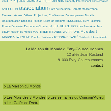
654/3554
532/3554
110/3554
282/3554
716/3554
11/3554
46/3554
39/3554
2024 |
2025 |
2026 |
AAMABA
AFRIQUE
AGENDA
Amnesty International
Anniversaires
3554/3554
510/3554
65/3554
863/3554
association
ANTICOR 91
Café de l’Actualité
Collectif Méditerranée
233/3554
236/3554
109/3554
Consom’Acteur
Débats, Projections, Conférences
Développement Durable
54/3554
252/3554
53/3554
24/3554
93/3554
Documentation
Droit des Peuples
Droits de l’Homme
EDUCATION
Evry Palestine
36/3554
1121/3554
76/3554
LA LETTRE actualités
France Bénévolat Essonne
la Cimade
Les Amis Anatoliens
139/3554
51/3554
10/3554
192/3554
1475/3554
Mois des 3
d’Evry
Maison du Monde
MALI
MÉDITERRANÉE
MIGRATIONS
154/3554
183/3554
124/3554
384/3554
Mondes
PALESTINE
Peuples Solidaires ACTIONAID
SANTÉ
Solidarité Internationale
La Maison du Monde d’Evry-Courcouronnes
12 allée Jean Rostand
91000 Evry-Courcouronnes
contact
o La Maison du Monde
o Les Mois des 3 Mondes
o Les semaines du Consom’Acteur
o Les Cafés de l’Actu