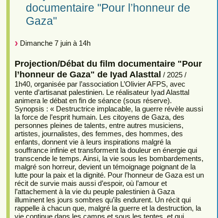
documentaire "Pour l’honneur de
Gaza"
Dimanche 7 juin à 14h
Projection/Débat du film documentaire "Pour
l’honneur de Gaza" de Iyad Alasttal
/ 2025 /
1h40, organisée par l’association L’Olivier AFPS, avec
vente d’artisanat palestinien. Le réalisateur Iyad Alasttal
animera le débat en fin de séance (sous réserve).
Synopsis : « Destructrice implacable, la guerre révèle aussi
la force de l’esprit humain. Les citoyens de Gaza, des
personnes pleines de talents, entre autres musiciens,
artistes, journalistes, des femmes, des hommes, des
enfants, donnent vie à leurs inspirations malgré la
souffrance infinie et transforment la douleur en énergie qui
transcende le temps. Ainsi, la vie sous les bombardements,
malgré son horreur, devient un témoignage poignant de la
lutte pour la paix et la dignité. Pour l’honneur de Gaza est un
récit de survie mais aussi d’espoir, où l’amour et
l’attachement à la vie du peuple palestinien à Gaza
illuminent les jours sombres qu’ils endurent. Un récit qui
rappelle à chacun que, malgré la guerre et la destruction, la
vie continue dans les camps et sous les tentes, et qui