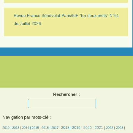
Revue France Bénévolat Paris/IdF "En deux mots" N°61
de Juillet 2026
Rechercher :
Navigation par mots-clé :
19/3554
17/3554
276/3554
522/3554
632/3554
709/3554
1039/3554
1030/3554
886/3554
960/3554
724/3554
709/3554
710/3554
2018 |
2019 |
2020 |
2021 |
2010 |
2013 |
2014 |
2015 |
2016 |
2017 |
2022 |
2023 |