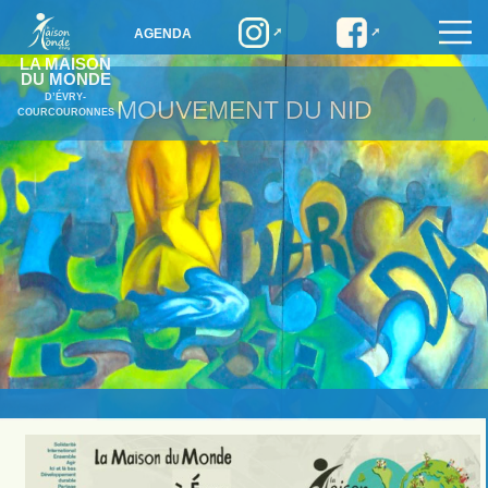
AGENDA
LA MAISON
DU MONDE
D’ÉVRY-
MOUVEMENT DU NID
COURCOURONNES