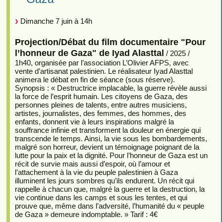
Dimanche 7 juin à 14h
Projection/Débat du film documentaire "Pour
l’honneur de Gaza" de Iyad Alasttal
/ 2025 /
1h40, organisée par l’association L’Olivier AFPS, avec
vente d’artisanat palestinien. Le réalisateur Iyad Alasttal
animera le débat en fin de séance (sous réserve).
Synopsis : « Destructrice implacable, la guerre révèle aussi
la force de l’esprit humain. Les citoyens de Gaza, des
personnes pleines de talents, entre autres musiciens,
artistes, journalistes, des femmes, des hommes, des
enfants, donnent vie à leurs inspirations malgré la
souffrance infinie et transforment la douleur en énergie qui
transcende le temps. Ainsi, la vie sous les bombardements,
malgré son horreur, devient un témoignage poignant de la
lutte pour la paix et la dignité. Pour l’honneur de Gaza est un
récit de survie mais aussi d’espoir, où l’amour et
l’attachement à la vie du peuple palestinien à Gaza
illuminent les jours sombres qu’ils endurent. Un récit qui
rappelle à chacun que, malgré la guerre et la destruction, la
vie continue dans les camps et sous les tentes, et qui
prouve que, même dans l’adversité, l’humanité du « peuple
de Gaza » demeure indomptable. » Tarif : 4€