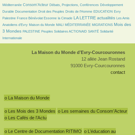
743/2418
181/2418
167/2418
Consom’Acteur
Méditerranée
Débats, Projections, Conférences
Développement
72/2418
30/2418
128/2418
37/2418
9/2418
Durable
Documentation
Droit des Peuples
Droits de l’Homme
EDUCATION
Evry
178/2418
49/2418
998/2418
37/2418
LA LETTRE actualités
Palestine
France Bénévolat Essonne
la Cimade
Les Amis
89/2418
22/2418
5/2418
140/2418
1027/2418
Mois des
Anatoliens d’Evry
Maison du Monde
MALI
MÉDITERRANÉE
MIGRATIONS
77/2418
79/2418
119/2418
230/2418
3 Mondes
PALESTINE
Peuples Solidaires ACTIONAID
SANTÉ
Solidarité
Internationale
La Maison du Monde d’Evry-Courcouronnes
12 allée Jean Rostand
91000 Evry-Courcouronnes
contact
o La Maison du Monde
o Les Mois des 3 Mondes
o Les semaines du Consom’Acteur
o Les Cafés de l’Actu
o Le Centre de Documentation RITIMO
o L’éducation au