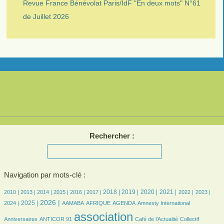
Revue France Bénévolat Paris/IdF "En deux mots" N°61
de Juillet 2026
Rechercher :
Navigation par mots-clé :
5/2418
8/2418
169/2418
328/2418
357/2418
388/2418
525/2418
527/2418
593/2418
556/2418
454/2418
462/2418
490/2418
2018 |
2019 |
2020 |
2021 |
2010 |
2013 |
2014 |
2015 |
2016 |
2017 |
2022 |
2023 |
643/2418
838/2418
107/2418
165/2418
366/2418
10/2418
38/2418
2026 |
2025 |
2024 |
AAMABA
AFRIQUE
AGENDA
Amnesty International
22/2418
2418/2418
375/2418
41/2418
association
Anniversaires
ANTICOR 91
Café de l’Actualité
Collectif