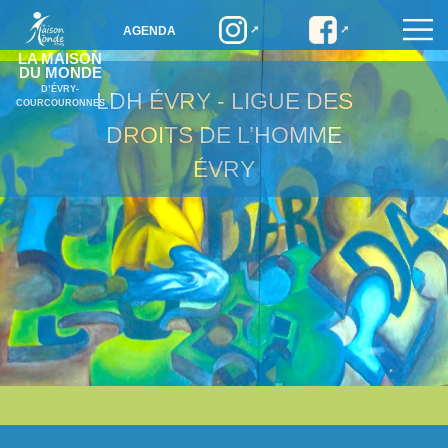
AGENDA
LA MAISON
DU MONDE
D’ÉVRY-
LDH ÉVRY - LIGUE DES
COURCOURONNES
DROITS DE L’HOMME
ÉVRY