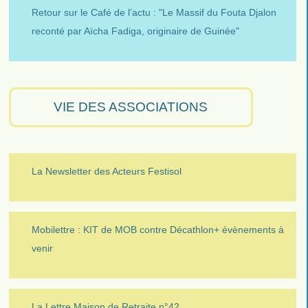
Retour sur le Café de l’actu : "Le Massif du Fouta Djalon
reconté par Aïcha Fadiga, originaire de Guinée"
VIE DES ASSOCIATIONS
La Newsletter des Acteurs Festisol
Mobilettre : KIT de MOB contre Décathlon+ évènements à
venir
La Lettre Maison de Retraite n°42