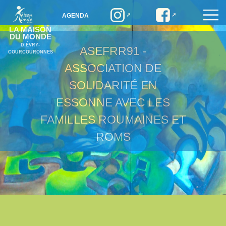
AGENDA
LA MAISON
DU MONDE
D’ÉVRY-
ASEFRR91 -
COURCOURONNES
ASSOCIATION DE
SOLIDARITÉ EN
ESSONNE AVEC LES
FAMILLES ROUMAINES ET
ROMS