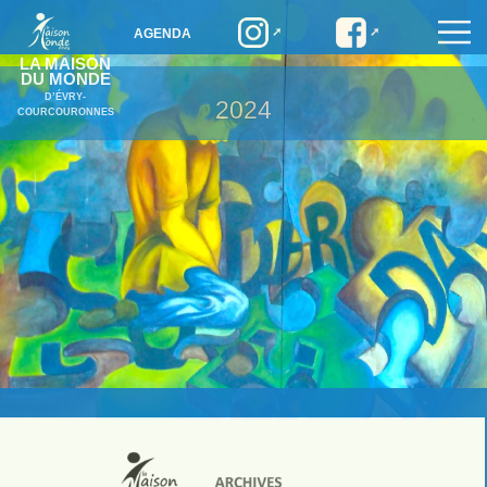
AGENDA
LA MAISON
DU MONDE
D’ÉVRY-
2024
COURCOURONNES