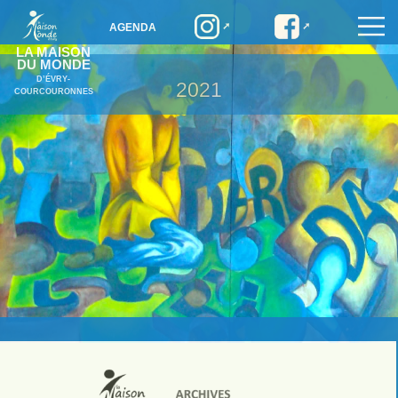
AGENDA
LA MAISON
DU MONDE
D’ÉVRY-
2021
COURCOURONNES