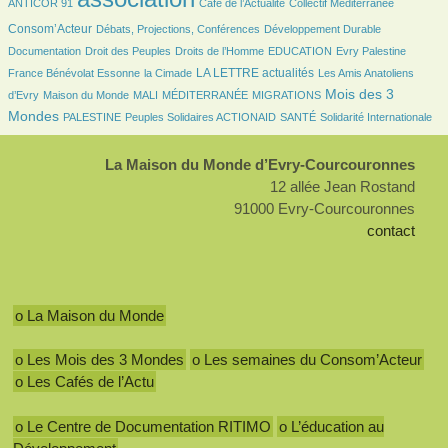
ANTICOR 91
Café de l’Actualité
Collectif Méditerranée
157/2706
166/2706
61/2706
Consom’Acteur
Débats, Projections, Conférences
Développement Durable
36/2706
168/2706
47/2706
7/2706
95/2706
Documentation
Droit des Peuples
Droits de l’Homme
EDUCATION
Evry Palestine
25/2706
815/2706
30/2706
LA LETTRE actualités
France Bénévolat Essonne
la Cimade
Les Amis Anatoliens
99/2706
23/2706
7/2706
137/2706
1111/2706
Mois des 3
d’Evry
Maison du Monde
MALI
MÉDITERRANÉE
MIGRATIONS
140/2706
101/2706
110/2706
286/2706
Mondes
PALESTINE
Peuples Solidaires ACTIONAID
SANTÉ
Solidarité Internationale
La Maison du Monde d’Evry-Courcouronnes
12 allée Jean Rostand
91000 Evry-Courcouronnes
contact
o La Maison du Monde
o Les Mois des 3 Mondes
o Les semaines du Consom’Acteur
o Les Cafés de l’Actu
o Le Centre de Documentation RITIMO
o L’éducation au