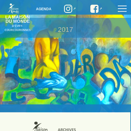
AGENDA
LA MAISON
DU MONDE
D’ÉVRY-
2017
COURCOURONNES