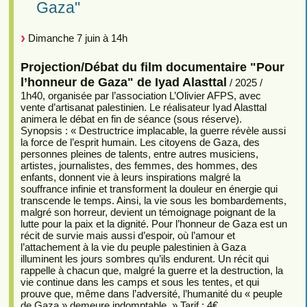
Gaza"
Dimanche 7 juin à 14h
Projection/Débat du film documentaire "Pour
l’honneur de Gaza" de Iyad Alasttal
/ 2025 /
1h40, organisée par l’association L’Olivier AFPS, avec
vente d’artisanat palestinien. Le réalisateur Iyad Alasttal
animera le débat en fin de séance (sous réserve).
Synopsis : « Destructrice implacable, la guerre révèle aussi
la force de l’esprit humain. Les citoyens de Gaza, des
personnes pleines de talents, entre autres musiciens,
artistes, journalistes, des femmes, des hommes, des
enfants, donnent vie à leurs inspirations malgré la
souffrance infinie et transforment la douleur en énergie qui
transcende le temps. Ainsi, la vie sous les bombardements,
malgré son horreur, devient un témoignage poignant de la
lutte pour la paix et la dignité. Pour l’honneur de Gaza est un
récit de survie mais aussi d’espoir, où l’amour et
l’attachement à la vie du peuple palestinien à Gaza
illuminent les jours sombres qu’ils endurent. Un récit qui
rappelle à chacun que, malgré la guerre et la destruction, la
vie continue dans les camps et sous les tentes, et qui
prouve que, même dans l’adversité, l’humanité du « peuple
de Gaza » demeure indomptable. » Tarif : 4€