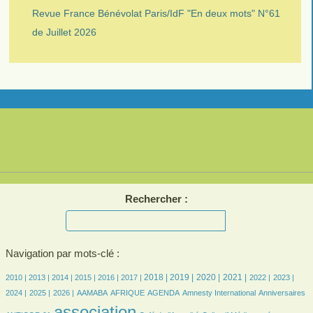
Revue France Bénévolat Paris/IdF "En deux mots" N°61
de Juillet 2026
Rechercher :
Navigation par mots-clé :
7/2706
16/2706
212/2706
391/2706
516/2706
538/2706
697/2706
731/2706
699/2706
720/2706
544/2706
544/2706
571/2706
2018 |
2019 |
2020 |
2021 |
2010 |
2013 |
2014 |
2015 |
2016 |
2017 |
2022 |
2023 |
539/2706
511/2706
95/2706
226/2706
516/2706
18/2706
34/2706
22/2706
2024 |
2025 |
2026 |
AAMABA
AFRIQUE
AGENDA
Amnesty International
Anniversaires
2706/2706
389/2706
44/2706
726/2706
association